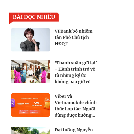
BÀI ĐỌC NHIỀU
VPBank bổ nhiệm
tân Phó Chủ tịch
HĐQT
‘Thanh xuân gửi lại’
- Hành trình trở về
từ những ký ức
không bao giờ cũ
Viber và
Vietnamobile chính
thức hợp tác: Người
dùng được hưởng
lợi gì?
Đại tướng Nguyễn