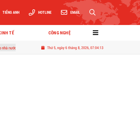
TIẾNG ANH
HOTLINE
EMAIL
KINH TẾ
CÔNG NGHỆ
stralia và New Zealand
Thứ 5, ngày 6 tháng 8, 2026, 07:04:14
Vingroup tặng 50% giá vẻ show "Đất nước thiên hùng ca" 