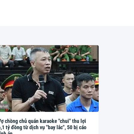
áp luật
Vợ chồng chủ quán karaoke "chui" thu lợi
,1 tỷ đồng từ dịch vụ "bay lắc", 50 bị cáo
ĩnh án