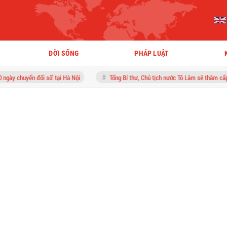
ĐỜI SỐNG
PHÁP LUẬT
 số' tại Hà Nội
Tổng Bí thư, Chủ tịch nước Tô Lâm sẽ thăm cấp nhà nước tới Au