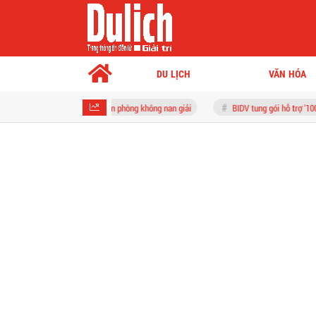
DU LỊCH
VĂN HÓA
ối mặt bài toán phòng không nan giải
BIDV tung gói hỗ trợ '100 ngày chuyển đổi