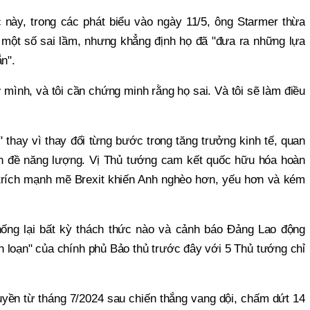
 này, trong các phát biểu vào ngày 11/5, ông Starmer thừa
một số sai lầm, nhưng khẳng định họ đã "đưa ra những lựa
n".
ờ mình, và tôi cần chứng minh rằng họ sai. Và tôi sẽ làm điều
thay vì thay đổi từng bước trong tăng trưởng kinh tế, quan
ấn đề năng lượng. Vị Thủ tướng cam kết quốc hữu hóa hoàn
hỉ trích mạnh mẽ Brexit khiến Anh nghèo hơn, yếu hơn và kém
ống lại bất kỳ thách thức nào và cảnh báo Đảng Lao động
ỗn loạn" của chính phủ Bảo thủ trước đây với 5 Thủ tướng chỉ
uyền từ tháng 7/2024 sau chiến thắng vang dội, chấm dứt 14