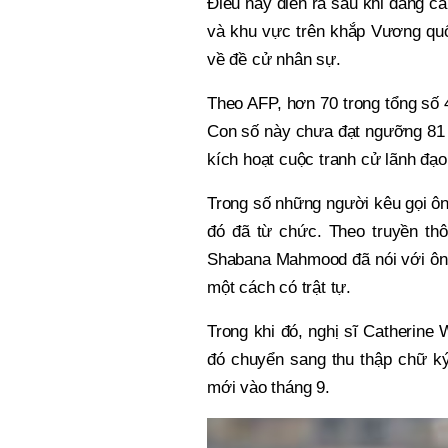
Điều này diễn ra sau khi đảng c
và khu vực trên khắp Vương qu
về đề cử nhân sự.
Theo AFP, hơn 70 trong tổng số 
Con số này chưa đạt ngưỡng 81 n
kích hoạt cuộc tranh cử lãnh đạ
Trong số những người kêu gọi ôn
đó đã từ chức. Theo truyền th
Shabana Mahmood đã nói với ông
một cách có trật tự.
Trong khi đó, nghị sĩ Catherine
đó chuyển sang thu thập chữ ký
mới vào tháng 9.