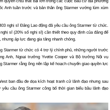
ầm quyền chịu thất bại lớn trong các cuộc bầu cử địa phương
ốc Anh tuần trước và bản thân ông Starmer vướng lùm xùm
403 nghị sĩ Đảng Lao động đã yêu cầu ông Starmer từ chức.
ghị sĩ (20% số nghị sĩ) cần thiết theo quy định của đảng để
o, nhưng áp lực đang gia tăng nhanh chóng.
g Starmer từ chức có 4 trợ lý chính phủ, những người trước
ông Anh, Ngoại trưởng Yvette Cooper và Bộ trưởng Nội vụ
 Starmer rằng ông nên lập kế hoạch chuyển giao quyền lực
 West ban đầu đe dọa kích hoạt tranh cử lãnh đạo nhưng sau
 yêu cầu ông Starmer công bố thời gian biểu bầu lãnh đạo