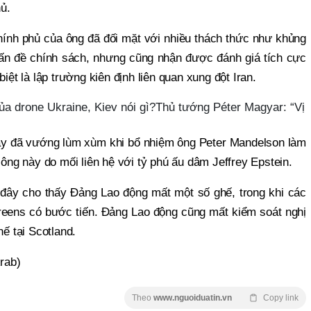
ủ.
hính phủ của ông đã đối mặt với nhiều thách thức như khủng
vấn đề chính sách, nhưng cũng nhận được đánh giá tích cực
biệt là lập trường kiên định liên quan xung đột Iran.
của drone Ukraine, Kiev nói gì?Thủ tướng Péter Magyar: “Vị
ây đã vướng lùm xùm khi bổ nhiệm ông Peter Mandelson làm
 ông này do mối liên hệ với tỷ phú ấu dâm Jeffrey Epstein.
đây cho thấy Đảng Lao động mất một số ghế, trong khi các
ens có bước tiến. Đảng Lao động cũng mất kiểm soát nghị
hế tại Scotland.
rab)
Theo
www.nguoiduatin.vn
Copy link