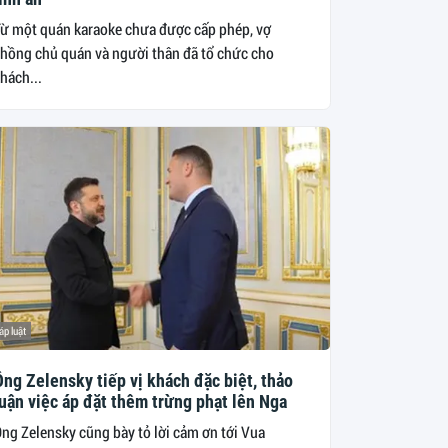
ừ một quán karaoke chưa được cấp phép, vợ
hồng chủ quán và người thân đã tổ chức cho
hách...
áp luật
ng Zelensky tiếp vị khách đặc biệt, thảo
luận việc áp đặt thêm trừng phạt lên Nga
ng Zelensky cũng bày tỏ lời cảm ơn tới Vua