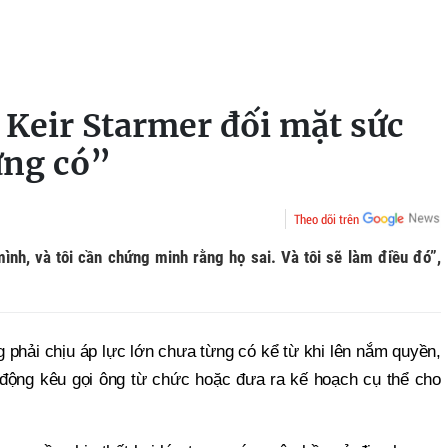
Keir Starmer đối mặt sức
ừng có”
Theo dõi trên
mình, và tôi cần chứng minh rằng họ sai. Và tôi sẽ làm điều đó”,
 phải chịu áp lực lớn chưa từng có kể từ khi lên nắm quyền,
 động kêu gọi ông từ chức hoặc đưa ra kế hoạch cụ thể cho