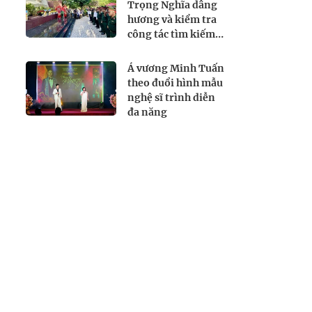
Trọng Nghĩa dâng
hương và kiểm tra
công tác tìm kiếm,
quy tập hài cốt liệt
sĩ tại Công viên Lê
Á vương Minh Tuấn
Thị Riêng
theo đuổi hình mẫu
nghệ sĩ trình diễn
đa năng