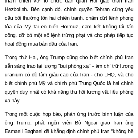
tham chiến với tổ chức dân quân Hồi giáo thân Iran
Hezbollah. Bên cạnh đó, chính quyền Tehran cũng yêu
cầu bồi thường tổn hại chiến tranh, chấm dứt lệnh phong
tỏa của Mỹ tại eo biển Hormuz, cam kết không tái tấn
công, dỡ bỏ một số lệnh trừng phạt và cho phép tiếp tục
hoạt động mua bán dầu của Iran.
Trong thứ Hai, ông Trump cũng cho biết chính phủ Iran
sẵn sàng trao lại lượng "bụi phóng xạ" - ám chỉ trữ lượng
uranium có độ làm giàu cao của Iran - cho LHQ, và cho
biết chính phủ Mỹ và chính phủ Trung Quốc là hai chính
quyền duy nhất có khả năng thu hồi lượng vật liệu phóng
xạ này.
Trong một cuộc họp báo, phản ứng trước bình luận của
ông Trump, phát ngôn viên Bộ Ngoại giao Iran ông
Esmaeil Baghaei đã khẳng định chính phủ Iran "không hề