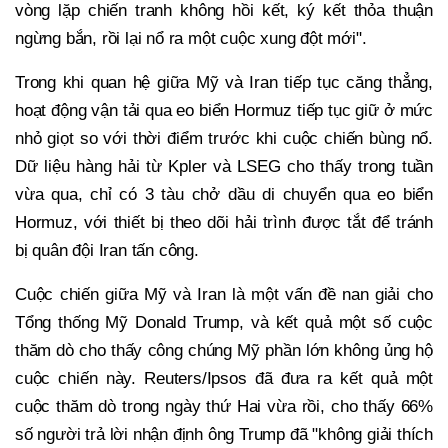
vòng lặp chiến tranh không hồi kết, ký kết thỏa thuận
ngừng bắn, rồi lại nổ ra một cuộc xung đột mới".
Trong khi quan hệ giữa Mỹ và Iran tiếp tục căng thẳng,
hoạt động vận tải qua eo biển Hormuz tiếp tục giữ ở mức
nhỏ giọt so với thời điểm trước khi cuộc chiến bùng nổ.
Dữ liệu hàng hải từ Kpler và LSEG cho thấy trong tuần
vừa qua, chỉ có 3 tàu chở dầu di chuyển qua eo biển
Hormuz, với thiết bị theo dõi hải trình được tắt để tránh
bị quân đội Iran tấn công.
Cuộc chiến giữa Mỹ và Iran là một vấn đề nan giải cho
Tổng thống Mỹ Donald Trump, và kết quả một số cuộc
thăm dò cho thấy công chúng Mỹ phần lớn không ủng hộ
cuộc chiến này. Reuters/Ipsos đã đưa ra kết quả một
cuộc thăm dò trong ngày thứ Hai vừa rồi, cho thấy 66%
số người trả lời nhận định ông Trump đã "không giải thích