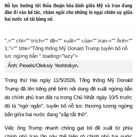
Nỗ lực hướng tới thỏa thuận hòa bình giữa Mỹ và Iran đang
dần đi vào bế tắc, châm ngòi cho những lo ngại chiến sự giữa
hai nước sẽ tái bùng nổ.
",="" chỉ="" trích="" đề="" xuất="" của="" iran-="" Ảnh=""
1."="" title="Tổng thống Mỹ Donald Trump tuyên bố nỗ
lực ngừng bắn " loading="lazy">
Ảnh: Pexels/Oleksiy Yeshtokyn.
Trong thứ Hai ngày 11/5/2026, Tổng thống Mỹ Donald
Trump đã lên tiếng phê bình nội dung đề xuất ngừng bắn
do chính phủ Iran đặt ra trong Chủ Nhật ngày 10/5 trước
đó là "ngớ ngẩn", tuyên bố nỗ lực thương lượng ngừng
bắn giữa hai nước đang "sắp tắt thở".
Việc ông Trump nhanh chóng gạt bỏ đề xuất từ phía
chính phủ Iran lần này thể hiện rõ chính phủ hai nước