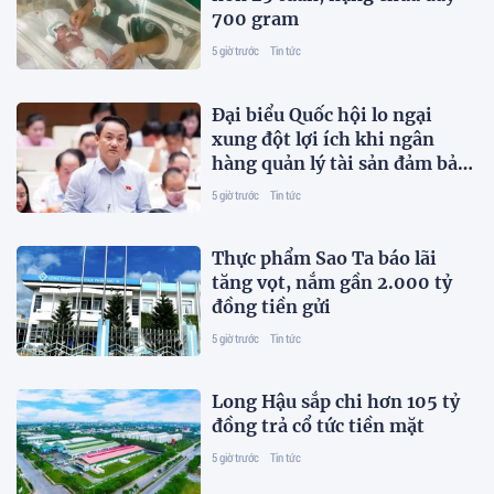
700 gram
5 giờ trước
Tin tức
Đại biểu Quốc hội lo ngại
xung đột lợi ích khi ngân
hàng quản lý tài sản đảm bảo
trái phiếu
5 giờ trước
Tin tức
Thực phẩm Sao Ta báo lãi
tăng vọt, nắm gần 2.000 tỷ
đồng tiền gửi
5 giờ trước
Tin tức
Long Hậu sắp chi hơn 105 tỷ
đồng trả cổ tức tiền mặt
5 giờ trước
Tin tức