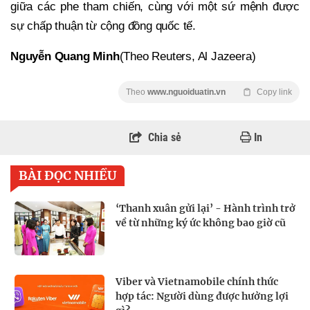
giữa các phe tham chiến, cùng với một sứ mệnh được
sự chấp thuận từ cộng đồng quốc tế.
Nguyễn Quang Minh
(Theo Reuters, Al Jazeera)
Theo
www.nguoiduatin.vn
Copy link
Chia sẻ
In
BÀI ĐỌC NHIỀU
‘Thanh xuân gửi lại’ - Hành trình trở
về từ những ký ức không bao giờ cũ
Viber và Vietnamobile chính thức
hợp tác: Người dùng được hưởng lợi