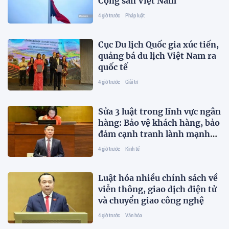
Cộng sản Việt Nam
4 giờ trước
Pháp luật
Cục Du lịch Quốc gia xúc tiến,
quảng bá du lịch Việt Nam ra
quốc tế
4 giờ trước
Giải trí
Sửa 3 luật trong lĩnh vực ngân
hàng: Bảo vệ khách hàng, bảo
đảm cạnh tranh lành mạnh
trên thị trường tài chính
4 giờ trước
Kinh tế
Luật hóa nhiều chính sách về
viễn thông, giao dịch điện tử
và chuyển giao công nghệ
4 giờ trước
Văn hóa