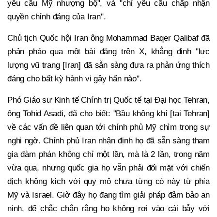
yêu cầu Mỹ nhượng bộ", và "chỉ yêu cầu chấp nhận
quyền chính đáng của Iran".
Chủ tịch Quốc hội Iran ông Mohammad Baqer Qalibaf đã
phản pháo qua một bài đăng trên X, khẳng định "lực
lượng vũ trang [Iran] đã sẵn sàng đưa ra phản ứng thích
đáng cho bất kỳ hành vi gây hấn nào".
Phó Giáo sư Kinh tế Chính trị Quốc tế tại Đại học Tehran,
ông Tohid Asadi, đã cho biết: "Bầu không khí [tại Tehran]
về các vấn đề liên quan tới chính phủ Mỹ chìm trong sự
nghi ngờ. Chính phủ Iran nhận định họ đã sẵn sàng tham
gia đàm phán không chỉ một lần, mà là 2 lần, trong năm
vừa qua, nhưng quốc gia họ vẫn phải đối mặt với chiến
dịch không kích với quy mô chưa từng có này từ phía
Mỹ và Israel. Giờ đây họ đang tìm giải pháp đảm bảo an
ninh, để chắc chắn rằng họ không rơi vào cái bẫy với