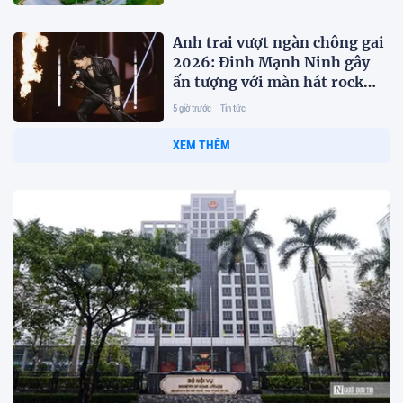
Anh trai vượt ngàn chông gai
2026: Đinh Mạnh Ninh gây
ấn tượng với màn hát rock
"cứu" đồng đội
5 giờ trước
Tin tức
XEM THÊM
Chính sách