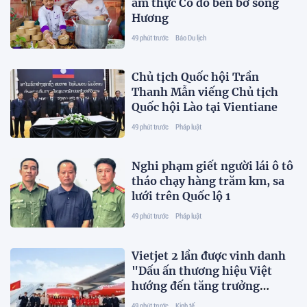
ẩm thực Cố đô bên bờ sông
Hương
49 phút trước
Báo Du lịch
Chủ tịch Quốc hội Trần
Thanh Mẫn viếng Chủ tịch
Quốc hội Lào tại Vientiane
49 phút trước
Pháp luật
Nghi phạm giết người lái ô tô
tháo chạy hàng trăm km, sa
lưới trên Quốc lộ 1
49 phút trước
Pháp luật
Vietjet 2 lần được vinh danh
"Dấu ấn thương hiệu Việt
hướng đến tăng trưởng
xanh"
49 phút trước
Kinh tế