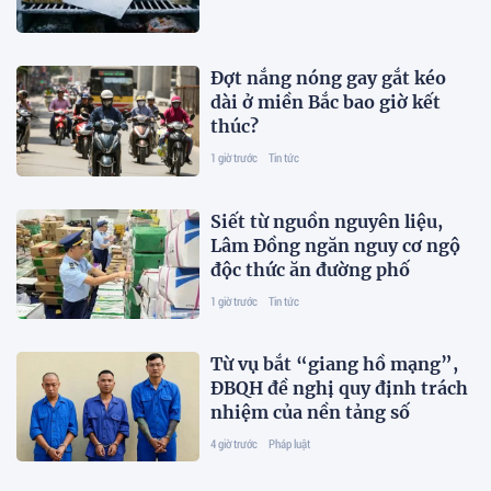
Đợt nắng nóng gay gắt kéo
dài ở miền Bắc bao giờ kết
thúc?
1 giờ trước
Tin tức
Siết từ nguồn nguyên liệu,
Lâm Đồng ngăn nguy cơ ngộ
độc thức ăn đường phố
1 giờ trước
Tin tức
Từ vụ bắt “giang hồ mạng”,
ĐBQH đề nghị quy định trách
nhiệm của nền tảng số
4 giờ trước
Pháp luật