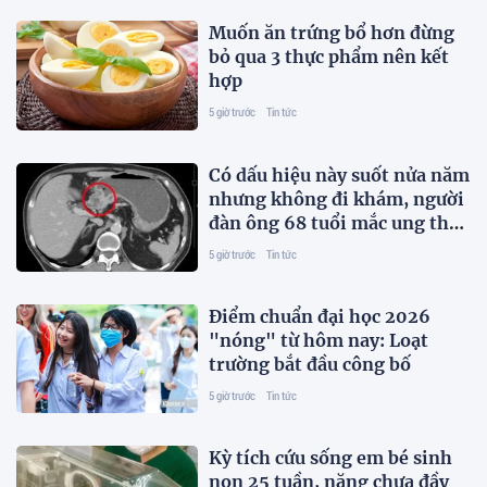
Muốn ăn trứng bổ hơn đừng
bỏ qua 3 thực phẩm nên kết
hợp
5 giờ trước
Tin tức
Có dấu hiệu này suốt nửa năm
nhưng không đi khám, người
đàn ông 68 tuổi mắc ung thư
giai đoạn 3
5 giờ trước
Tin tức
Điểm chuẩn đại học 2026
"nóng" từ hôm nay: Loạt
trường bắt đầu công bố
5 giờ trước
Tin tức
Kỳ tích cứu sống em bé sinh
non 25 tuần, nặng chưa đầy