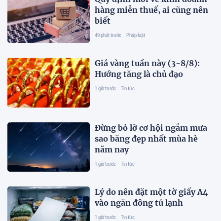
hàng miễn thuế, ai cũng nên
biết
49 phút trước
Pháp luật
Giá vàng tuần này (3-8/8):
Hướng tăng là chủ đạo
1 giờ trước
Tin tức
Đừng bỏ lỡ cơ hội ngắm mưa
sao băng đẹp nhất mùa hè
năm nay
1 giờ trước
Tin tức
Lý do nên đặt một tờ giấy A4
vào ngăn đông tủ lạnh
1 giờ trước
Tin tức