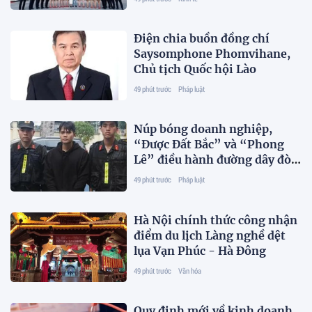
Điện chia buồn đồng chí
Saysomphone Phomvihane,
Chủ tịch Quốc hội Lào
49 phút trước
Pháp luật
Núp bóng doanh nghiệp,
“Được Đất Bắc” và “Phong
Lê” điều hành đường dây đòi
nợ ra sao?
49 phút trước
Pháp luật
Hà Nội chính thức công nhận
điểm du lịch Làng nghề dệt
lụa Vạn Phúc - Hà Đông
49 phút trước
Văn hóa
Quy định mới về kinh doanh