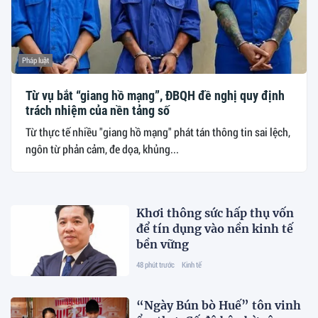
Pháp luật
Từ vụ bắt “giang hồ mạng”, ĐBQH đề nghị quy định
trách nhiệm của nền tảng số
Từ thực tế nhiều "giang hồ mạng" phát tán thông tin sai lệch,
ngôn từ phản cảm, đe dọa, khủng...
Khơi thông sức hấp thụ vốn
để tín dụng vào nền kinh tế
bền vững
48 phút trước
Kinh tế
“Ngày Bún bò Huế” tôn vinh