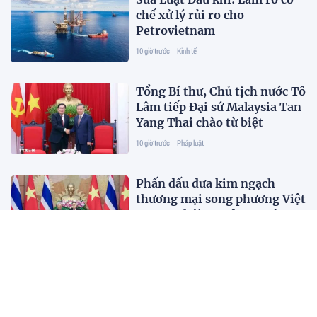
chế xử lý rủi ro cho
Petrovietnam
10 giờ trước
Kinh tế
Tổng Bí thư, Chủ tịch nước Tô
Lâm tiếp Đại sứ Malaysia Tan
Yang Thai chào từ biệt
10 giờ trước
Pháp luật
Phấn đấu đưa kim ngạch
thương mại song phương Việt
Nam - Thái Lan đạt 25 tỷ USD
10 giờ trước
Pháp luật
Điều kiện, thủ tục thành lập
Sở giao dịch hàng hóa
10 giờ trước
Kinh tế