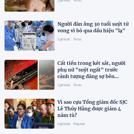
2 giờ trước
Tin tức
Người đàn ông 30 tuổi suýt tử
vong vì bỏ qua dấu hiệu "lạ"
2 giờ trước
Tin tức
Cất tiền trong két sắt, người
phụ nữ "suýt ngất" trước
cảnh tượng đáng sợ bên
trong
2 giờ trước
Tin tức
Vì sao cựu Tổng giám đốc SJC
Lê Thúy Hằng được giảm 4
năm tù?
6 giờ trước
Pháp luật