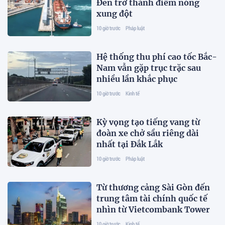
Đen trở thành điểm nóng
xung đột
10 giờ trước
Pháp luật
Hệ thống thu phí cao tốc Bắc-
Nam vẫn gặp trục trặc sau
nhiều lần khắc phục
10 giờ trước
Kinh tế
Kỳ vọng tạo tiếng vang từ
đoàn xe chở sầu riêng dài
nhất tại Đắk Lắk
10 giờ trước
Pháp luật
Từ thương cảng Sài Gòn đến
trung tâm tài chính quốc tế
nhìn từ Vietcombank Tower
10 giờ trước
Kinh tế