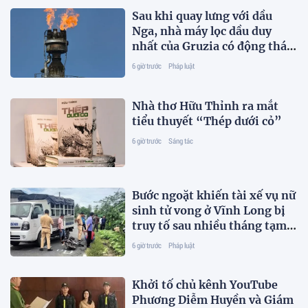
Sau khi quay lưng với dầu
Nga, nhà máy lọc dầu duy
nhất của Gruzia có động thái
mới
6 giờ trước
Pháp luật
Nhà thơ Hữu Thỉnh ra mắt
tiểu thuyết “Thép dưới cỏ”
6 giờ trước
Sáng tác
Bước ngoặt khiến tài xế vụ nữ
sinh tử vong ở Vĩnh Long bị
truy tố sau nhiều tháng tạm
đình chỉ
6 giờ trước
Pháp luật
Khởi tố chủ kênh YouTube
Phương Diễm Huyền và Giám