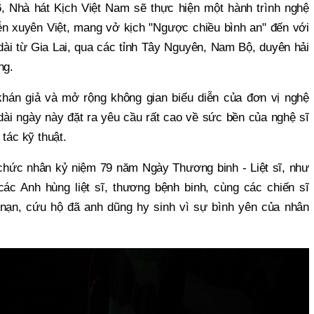
, Nhà hát Kịch Việt Nam sẽ thực hiện một hành trình nghệ
iễn xuyên Việt, mang vở kịch "Ngược chiều bình an" đến với
 dài từ Gia Lai, qua các tỉnh Tây Nguyên, Nam Bộ, duyên hải
ng.
khán giả và mở rộng không gian biểu diễn của đơn vị nghệ
 dài ngày này đặt ra yêu cầu rất cao về sức bền của nghệ sĩ
tác kỹ thuật.
 chức nhân kỷ niệm 79 năm Ngày Thương binh - Liệt sĩ, như
các Anh hùng liệt sĩ, thương bệnh binh, cùng các chiến sĩ
nạn, cứu hộ đã anh dũng hy sinh vì sự bình yên của nhân