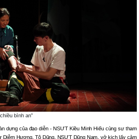
chiều bình an”
dàn dựng của đạo diễn - NSƯT Kiều Minh Hiếu cùng sự tham
 như Diễm Hương, Tô Dũng, NSƯT Dũng Nam, vở kịch lấy cảm