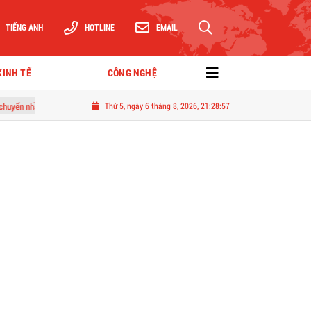
TIẾNG ANH
HOTLINE
EMAIL
KINH TẾ
CÔNG NGHỆ
gười đàn ông lĩnh án tù
Thứ 5, ngày 6 tháng 8, 2026, 21:28:59
Đang dọn nhà, cặp đôi chết lặng trước cảnh tượng "nổi