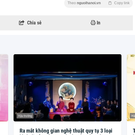
Theo
nguoihanoi.vn
Copy link
Chia sẻ
In
Hậu trường
Hậ
Ra mắt không gian nghệ thuật quy tụ 3 loại