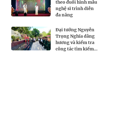
theo đuổi hình mẫu
nghệ sĩ trình diễn
đa năng
Đại tướng Nguyễn
Trọng Nghĩa dâng
hương và kiểm tra
công tác tìm kiếm,
quy tập hài cốt liệt
sĩ tại Công viên Lê
Thị Riêng