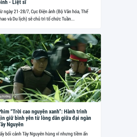
inh - Liệt sĩ
ừ ngày 21-28/7, Cục Điện ảnh (Bộ Văn hóa, Thể
hao và Du lịch) sẽ chủ trì tổ chức Tuần...
u trường
Phim “Trời cao nguyên xanh”: Hành trình
ìn giữ bình yên từ lòng dân giữa đại ngàn
Tây Nguyên
ấy bối cảnh Tây Nguyên hùng vĩ nhưng tiềm ẩn