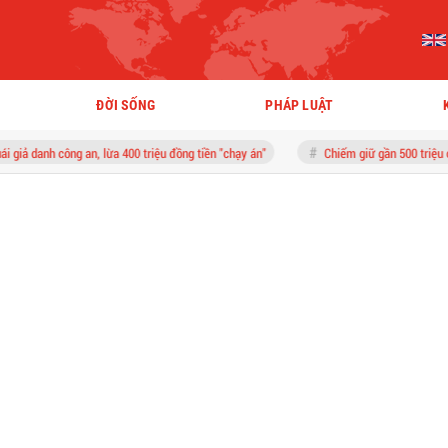
ĐỜI SỐNG
PHÁP LUẬT
g an, lừa 400 triệu đồng tiền "chạy án"
Chiếm giữ gần 500 triệu chuyển nhầm, n