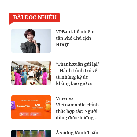
BÀI ĐỌC NHIỀU
VPBank bổ nhiệm
tân Phó Chủ tịch
HĐQT
‘Thanh xuân gửi lại’
- Hành trình trở về
từ những ký ức
không bao giờ cũ
Viber và
Vietnamobile chính
thức hợp tác: Người
dùng được hưởng
lợi gì?
Á vương Minh Tuấn