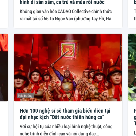
hình di sản xẩm, ca trù và múa rối nước
b
Không gian văn hóa CADAO Collective chính thức
T
ra mắt tại số 66 Tô Ngọc Vân (phường Tây Hồ, Hà...
t
Hậu trường
Hậ
Hơn 100 nghệ sĩ sẽ tham gia biểu diễn tại
đại nhạc kịch "Đất nước thiên hùng ca"
g
Với sự hội tụ của nhiều loại hình nghệ thuật, công
L
nghệ trình diễn đỉnh cao và nội dung đặc...