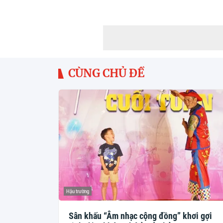
CÙNG CHỦ ĐỀ
Hậu trường
Sân khấu “Âm nhạc cộng đồng” khơi gợi