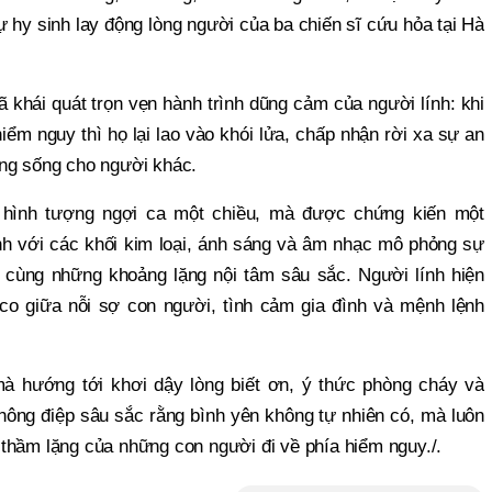
 hy sinh lay động lòng người của ba chiến sĩ cứu hỏa tại Hà
 khái quát trọn vẹn hành trình dũng cảm của người lính: khi
iểm nguy thì họ lại lao vào khói lửa, chấp nhận rời xa sự an
ạng sống cho người khác.
 hình tượng ngợi ca một chiều, mà được chứng kiến một
nh với các khối kim loại, ánh sáng và âm nhạc mô phỏng sự
n cùng những khoảng lặng nội tâm sâu sắc. Người lính hiện
co giữa nỗi sợ con người, tình cảm gia đình và mệnh lệnh
à hướng tới khơi dậy lòng biết ơn, ý thức phòng cháy và
hông điệp sâu sắc rằng bình yên không tự nhiên có, mà luôn
thầm lặng của những con người đi về phía hiểm nguy./.