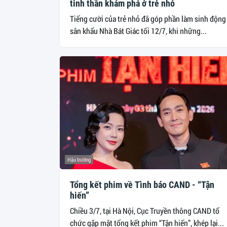
tinh thần khám phá ở trẻ nhỏ
Tiếng cười của trẻ nhỏ đã góp phần làm sinh động
sân khấu Nhà Bát Giác tối 12/7, khi những...
Hậu trường
Tổng kết phim về Tình báo CAND - “Tận
hiến”
Chiều 3/7, tại Hà Nội, Cục Truyền thông CAND tổ
chức gặp mặt tổng kết phim “Tận hiến”, khép lại...