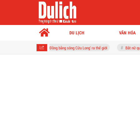
DU LỊCH
VĂN HÓA
rái tim xanh của Đồng bằng sông Cửu Long' ra thế giới
Bắt nữ quái giả danh côn