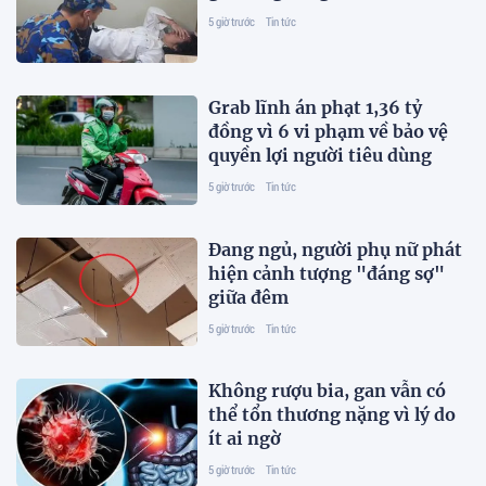
5 giờ trước
Tin tức
Grab lĩnh án phạt 1,36 tỷ
đồng vì 6 vi phạm về bảo vệ
quyền lợi người tiêu dùng
5 giờ trước
Tin tức
Đang ngủ, người phụ nữ phát
hiện cảnh tượng "đáng sợ"
giữa đêm
5 giờ trước
Tin tức
Không rượu bia, gan vẫn có
thể tổn thương nặng vì lý do
ít ai ngờ
5 giờ trước
Tin tức