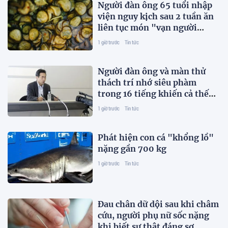
Người đàn ông 65 tuổi nhập
viện nguy kịch sau 2 tuần ăn
liên tục món "vạn người
thích"
1 giờ trước
Tin tức
Người đàn ông và màn thử
thách trí nhớ siêu phàm
trong 16 tiếng khiến cả thế
giới kinh ngạc
1 giờ trước
Tin tức
Phát hiện con cá "khổng lồ"
nặng gần 700 kg
1 giờ trước
Tin tức
Đau chân dữ dội sau khi châm
cứu, người phụ nữ sốc nặng
khi biết sự thật đáng sợ