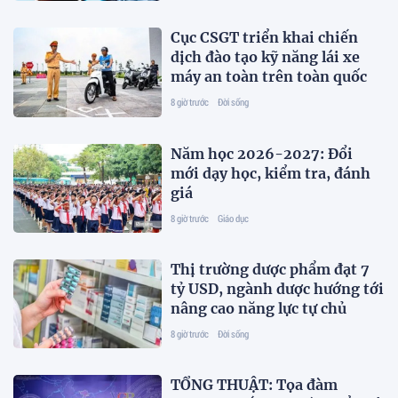
Cục CSGT triển khai chiến
dịch đào tạo kỹ năng lái xe
máy an toàn trên toàn quốc
8 giờ trước
Đời sống
Năm học 2026-2027: Đổi
mới dạy học, kiểm tra, đánh
giá
8 giờ trước
Giáo dục
Thị trường dược phẩm đạt 7
tỷ USD, ngành dược hướng tới
nâng cao năng lực tự chủ
8 giờ trước
Đời sống
TỔNG THUẬT: Tọa đàm