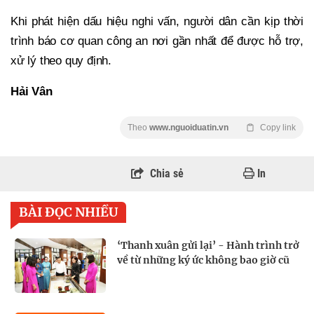
Khi phát hiện dấu hiệu nghi vấn, người dân cần kịp thời
trình báo cơ quan công an nơi gần nhất để được hỗ trợ,
xử lý theo quy định.
Hải Vân
Theo
www.nguoiduatin.vn
Copy link
Chia sẻ
In
BÀI ĐỌC NHIỀU
‘Thanh xuân gửi lại’ - Hành trình trở
về từ những ký ức không bao giờ cũ