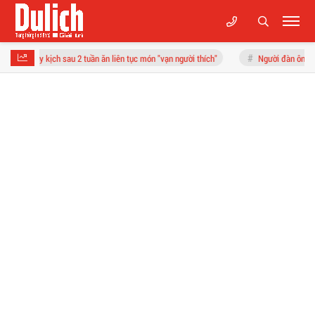
au 2 tuần ăn liên tục món "vạn người thích"
Người đàn ông và màn thử thách trí