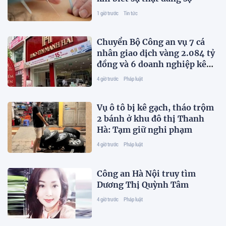
1 giờ trước
Tin tức
Chuyển Bộ Công an vụ 7 cá
nhân giao dịch vàng 2.084 tỷ
đồng và 6 doanh nghiệp kê
khai sai thuế
4 giờ trước
Pháp luật
Vụ ô tô bị kê gạch, tháo trộm
2 bánh ở khu đô thị Thanh
Hà: Tạm giữ nghi phạm
4 giờ trước
Pháp luật
Công an Hà Nội truy tìm
Dương Thị Quỳnh Tâm
4 giờ trước
Pháp luật