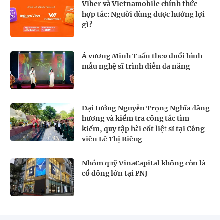
Viber và Vietnamobile chính thức
hợp tác: Người dùng được hưởng lợi
gì?
Á vương Minh Tuấn theo đuổi hình
mẫu nghệ sĩ trình diễn đa năng
Đại tướng Nguyễn Trọng Nghĩa dâng
hương và kiểm tra công tác tìm
kiếm, quy tập hài cốt liệt sĩ tại Công
viên Lê Thị Riêng
Nhóm quỹ VinaCapital không còn là
cổ đông lớn tại PNJ