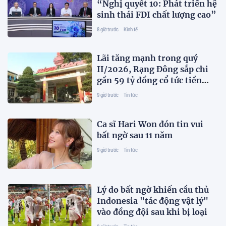
“Nghị quyết 10: Phát triển hệ
sinh thái FDI chất lượng cao”
8 giờ trước
Kinh tế
Lãi tăng mạnh trong quý
II/2026, Rạng Đông sắp chi
gần 59 tỷ đồng cổ tức tiền
mặt
9 giờ trước
Tin tức
Ca sĩ Hari Won đón tin vui
bất ngờ sau 11 năm
9 giờ trước
Tin tức
Lý do bất ngờ khiến cầu thủ
Indonesia "tác động vật lý"
vào đồng đội sau khi bị loại