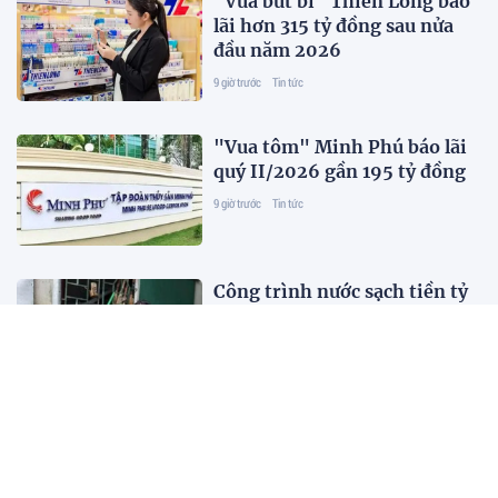
"Vua bút bi" Thiên Long báo
lãi hơn 315 tỷ đồng sau nửa
đầu năm 2026
9 giờ trước
Tin tức
"Vua tôm" Minh Phú báo lãi
quý II/2026 gần 195 tỷ đồng
9 giờ trước
Tin tức
Công trình nước sạch tiền tỷ
“mắc kẹt”, dân vẫn phải xoay
xở nguồn nước
9 giờ trước
Tin tức
Độc đáo cuộc đua xe đạp dành
cho các cặp vợ chồng tại
Sports Festival 2026