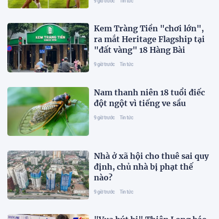
9 giờ trước
Tin tức
Kem Tràng Tiền "chơi lớn",
ra mắt Heritage Flagship tại
"đất vàng" 18 Hàng Bài
9 giờ trước
Tin tức
Nam thanh niên 18 tuổi điếc
đột ngột vì tiếng ve sầu
9 giờ trước
Tin tức
Nhà ở xã hội cho thuê sai quy
định, chủ nhà bị phạt thế
nào?
9 giờ trước
Tin tức