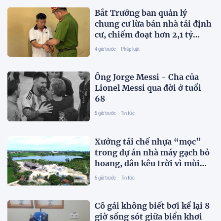
Bắt Trưởng ban quản lý
chung cư lừa bán nhà tái định
cư, chiếm đoạt hơn 2,1 tỷ
đồng
4 giờ trước
Pháp luật
Ông Jorge Messi - Cha của
Lionel Messi qua đời ở tuổi
68
5 giờ trước
Tin tức
Xưởng tái chế nhựa “mọc”
trong dự án nhà máy gạch bỏ
hoang, dân kêu trời vì mùi
hôi
5 giờ trước
Tin tức
Cô gái không biết bơi kể lại 8
giờ sống sót giữa biển khơi