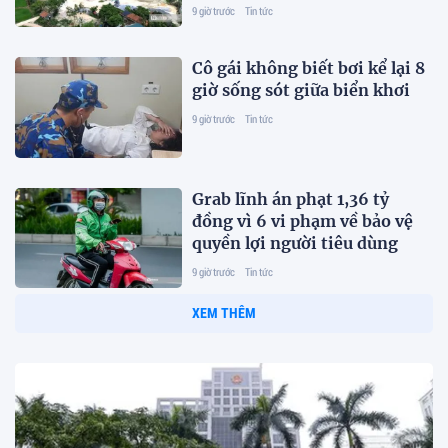
hôi
9 giờ trước
Tin tức
Cô gái không biết bơi kể lại 8
giờ sống sót giữa biển khơi
9 giờ trước
Tin tức
Grab lĩnh án phạt 1,36 tỷ
đồng vì 6 vi phạm về bảo vệ
quyền lợi người tiêu dùng
9 giờ trước
Tin tức
XEM THÊM
Chính sách