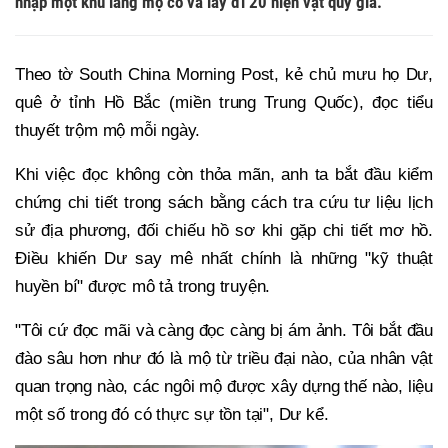
nhập một khu lăng mộ cổ và lấy đi 20 hiện vật quý giá.
Theo tờ South China Morning Post, kẻ chủ mưu họ Dư,
quê ở tỉnh Hồ Bắc (miền trung Trung Quốc), đọc tiểu
thuyết trộm mộ mỗi ngày.
Khi việc đọc không còn thỏa mãn, anh ta bắt đầu kiểm
chứng chi tiết trong sách bằng cách tra cứu tư liệu lịch
sử địa phương, đối chiếu hồ sơ khi gặp chi tiết mơ hồ.
Điều khiến Dư say mê nhất chính là những "kỹ thuật
huyền bí" được mô tả trong truyện.
"Tôi cứ đọc mãi và càng đọc càng bị ám ảnh. Tôi bắt đầu
đào sâu hơn như đó là mộ từ triều đại nào, của nhân vật
quan trọng nào, các ngôi mộ được xây dựng thế nào, liệu
một số trong đó có thực sự tồn tại", Dư kể.