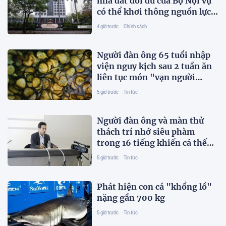
nhà đất dôi dư của Bộ Nội vụ
có thể khơi thông nguồn lực
ngay
4 giờ trước
Chính sách
Người đàn ông 65 tuổi nhập
viện nguy kịch sau 2 tuần ăn
liên tục món "vạn người
thích"
5 giờ trước
Tin tức
Người đàn ông và màn thử
thách trí nhớ siêu phàm
trong 16 tiếng khiến cả thế
giới kinh ngạc
5 giờ trước
Tin tức
Phát hiện con cá "khổng lồ"
nặng gần 700 kg
5 giờ trước
Tin tức