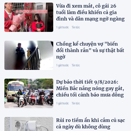
Vừa đi xem mắt, cô gái 26
tuổi làm điều khiến cả gia
đình và dân mạng ngỡ ngàng
1 giờ trước
Tin tức
Chồng kể chuyện vợ "biến
đổi thành rắn" và sự thật bất
ngờ
1 giờ trước
Tin tức
Dự báo thời tiết 9/8/2026:
Miền Bắc nắng nóng gay gắt,
chiều tối cảnh báo mưa dông
1 giờ trước
Tin tức
Rủi ro tiềm ẩn khi cắm củ sạc
cả ngày dù không dùng