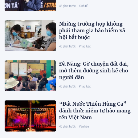
46 phút trước
Kinh tế
Những trường hợp không
phải tham gia bảo hiểm xã
hội bắt buộc
46 phút trước
Pháp luật
Đà Nẵng: Gỡ chuyện đất đai,
mở thêm đường sinh kế cho
người dân
46 phút trước
Pháp luật
“Đất Nước Thiên Hùng Ca”
đánh thức niềm tự hào mang
tên Việt Nam
46 phút trước
Văn hóa