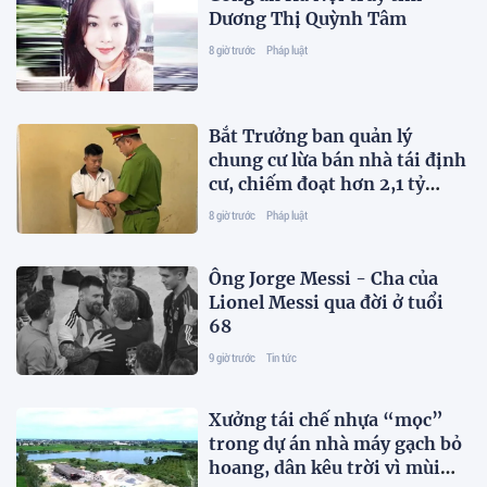
Dương Thị Quỳnh Tâm
8 giờ trước
Pháp luật
Bắt Trưởng ban quản lý
chung cư lừa bán nhà tái định
cư, chiếm đoạt hơn 2,1 tỷ
đồng
8 giờ trước
Pháp luật
Ông Jorge Messi - Cha của
Lionel Messi qua đời ở tuổi
68
9 giờ trước
Tin tức
Xưởng tái chế nhựa “mọc”
trong dự án nhà máy gạch bỏ
hoang, dân kêu trời vì mùi