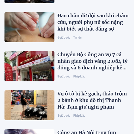
Đau chân dữ dội sau khi châm
cứu, người phụ nữ sốc nặng
khi biết sự thật đáng sợ
5 giờ trước
Tin tức
Chuyển Bộ Công an vụ 7 cá
nhân giao dịch vàng 2.084 tỷ
đồng và 6 doanh nghiệp kê
khai sai thuế
8 giờ trước
Pháp luật
Vụ ô tô bị kê gạch, tháo trộm
2 bánh ở khu đô thị Thanh
Hà: Tạm giữ nghi phạm
8 giờ trước
Pháp luật
Công an Hà Nội truy tìm