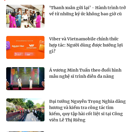
‘Thanh xuân gửi lại’ - Hành trình trở
về từ những ký ức không bao giờ cũ
Viber và Vietnamobile chính thức
hợp tác: Người dùng được hưởng lợi
gì?
Á vương Minh Tuấn theo đuổi hình
mẫu nghệ sĩ trình diễn đa năng
Đại tướng Nguyễn Trọng Nghĩa dâng
hương và kiểm tra công tác tìm
kiếm, quy tập hài cốt liệt sĩ tại Công
viên Lê Thị Riêng