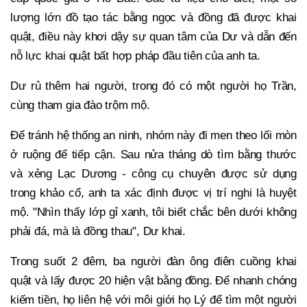
lượng lớn đồ tạo tác bằng ngọc và đồng đã được khai
quật, điều này khơi dậy sự quan tâm của Dư và dẫn đến
nỗ lực khai quật bất hợp pháp đầu tiên của anh ta.
Dư rủ thêm hai người, trong đó có một người họ Trần,
cùng tham gia đào trộm mộ.
Để tránh hệ thống an ninh, nhóm này đi men theo lối mòn
ở ruộng để tiếp cận. Sau nửa tháng dò tìm bằng thước
và xẻng Lạc Dương - công cụ chuyên được sử dụng
trong khảo cổ, anh ta xác định được vị trí nghi là huyệt
mộ. "Nhìn thấy lớp gỉ xanh, tôi biết chắc bên dưới không
phải đá, mà là đồng thau", Dư khai.
Trong suốt 2 đêm, ba người đàn ông điên cuồng khai
quật và lấy được 20 hiện vật bằng đồng. Để nhanh chóng
kiếm tiền, họ liên hệ với môi giới họ Lý để tìm một người