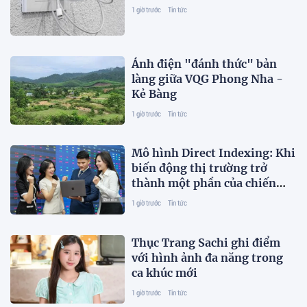
1 giờ trước
Tin tức
Ánh điện "đánh thức" bản
làng giữa VQG Phong Nha -
Kẻ Bàng
1 giờ trước
Tin tức
Mô hình Direct Indexing: Khi
biến động thị trường trở
thành một phần của chiến
lược
1 giờ trước
Tin tức
Thục Trang Sachi ghi điểm
với hình ảnh đa năng trong
ca khúc mới
1 giờ trước
Tin tức