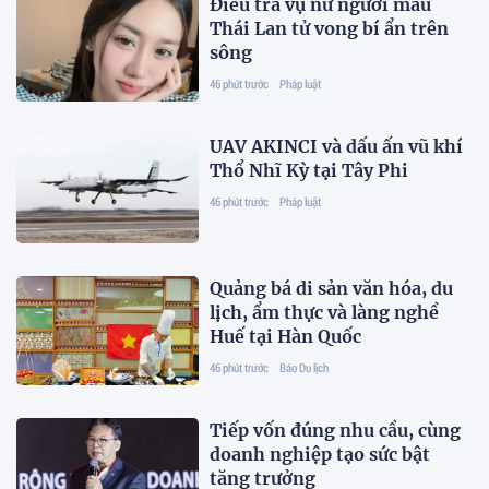
Điều tra vụ nữ người mẫu
Thái Lan tử vong bí ẩn trên
sông
46 phút trước
Pháp luật
UAV AKINCI và dấu ấn vũ khí
Thổ Nhĩ Kỳ tại Tây Phi
46 phút trước
Pháp luật
Quảng bá di sản văn hóa, du
lịch, ẩm thực và làng nghề
Huế tại Hàn Quốc
46 phút trước
Báo Du lịch
Tiếp vốn đúng nhu cầu, cùng
doanh nghiệp tạo sức bật
tăng trưởng