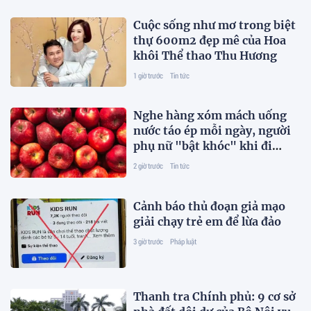
Cuộc sống như mơ trong biệt
thự 600m2 đẹp mê của Hoa
khôi Thể thao Thu Hương
1 giờ trước
Tin tức
Nghe hàng xóm mách uống
nước táo ép mỗi ngày, người
phụ nữ "bật khóc" khi đi
khám
2 giờ trước
Tin tức
Cảnh báo thủ đoạn giả mạo
giải chạy trẻ em để lừa đảo
3 giờ trước
Pháp luật
Thanh tra Chính phủ: 9 cơ sở