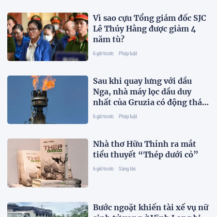
Vì sao cựu Tổng giám đốc SJC
Lê Thúy Hằng được giảm 4
năm tù?
6 giờ trước
Pháp luật
Sau khi quay lưng với dầu
Nga, nhà máy lọc dầu duy
nhất của Gruzia có động thái
mới
6 giờ trước
Pháp luật
Nhà thơ Hữu Thỉnh ra mắt
tiểu thuyết “Thép dưới cỏ”
6 giờ trước
Sáng tác
Bước ngoặt khiến tài xế vụ nữ