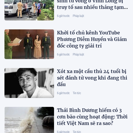
sinh tử vong ở Vĩnh Long bị
truy tố sau nhiều tháng tạm
đình chỉ
6 giờ trước
Pháp luật
Khởi tố chủ kênh YouTube
Phương Diễm Huyền và Giám
đốc công ty giải trí
6 giờ trước
Pháp luật
Xót xa một cầu thủ 24 tuổi bị
sét đánh tử vong khi đang thi
đấu
6 giờ trước
Tin tức
Thái Bình Dương hiếm có 3
cơn bão cùng hoạt động: Thời
tiết Việt Nam sẽ ra sao?
6 giờ trước
Tin tức