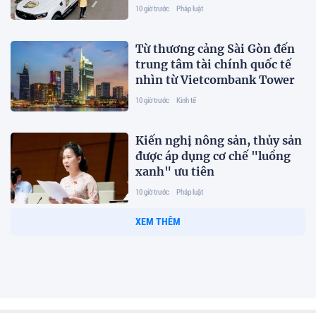
10 giờ trước
Pháp luật
Từ thương cảng Sài Gòn đến
trung tâm tài chính quốc tế
nhìn từ Vietcombank Tower
10 giờ trước
Kinh tế
Kiến nghị nông sản, thủy sản
được áp dụng cơ chế "luồng
xanh" ưu tiên
10 giờ trước
Pháp luật
Không để việc bãi bỏ điều
kiện kinh doanh dẫn đến
khoảng trống quản lý
10 giờ trước
Kinh tế