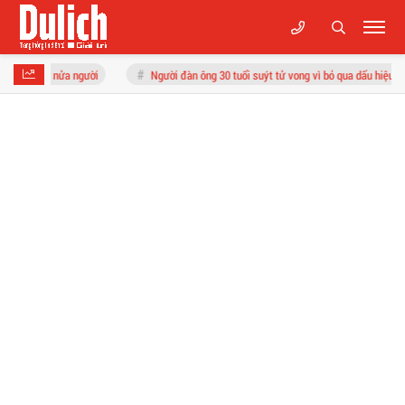
người
Người đàn ông 30 tuổi suýt tử vong vì bỏ qua dấu hiệu "lạ"
Cất 