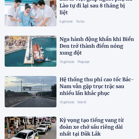
Lào tự đi lại sau 8 tháng bị
liệt
6 giờ trước
Tin tức
Nga hành động khẩn khi Biển
Đen trở thành điểm nóng
xung đột
10 giờ trước
Pháp luật
Hệ thống thu phí cao tốc Bắc-
Nam vẫn gặp trục trặc sau
nhiều lần khắc phục
10 giờ trước
Kinh tế
Kỳ vọng tạo tiếng vang từ
đoàn xe chở sầu riêng dài
nhất tại Đắk Lắk