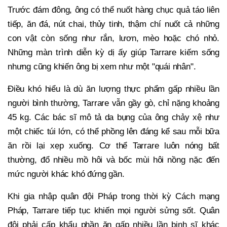
Trước đám đông, ông có thể nuốt hàng chục quả táo liên
tiếp, ăn đá, nút chai, thủy tinh, thậm chí nuốt cả những
con vật còn sống như rắn, lươn, mèo hoặc chó nhỏ.
Những màn trình diễn kỳ dị ấy giúp Tarrare kiếm sống
nhưng cũng khiến ông bị xem như một "quái nhân".
Điều khó hiểu là dù ăn lượng thực phẩm gấp nhiều lần
người bình thường, Tarrare vẫn gầy gò, chỉ nặng khoảng
45 kg. Các bác sĩ mô tả da bụng của ông chảy xệ như
một chiếc túi lớn, có thể phồng lên đáng kể sau mỗi bữa
ăn rồi lại xẹp xuống. Cơ thể Tarrare luôn nóng bất
thường, đổ nhiều mồ hôi và bốc mùi hôi nồng nặc đến
mức người khác khó đứng gần.
Khi gia nhập quân đội Pháp trong thời kỳ Cách mạng
Pháp, Tarrare tiếp tục khiến mọi người sửng sốt. Quân
đội phải cấp khẩu phần ăn gấp nhiều lần binh sĩ khác