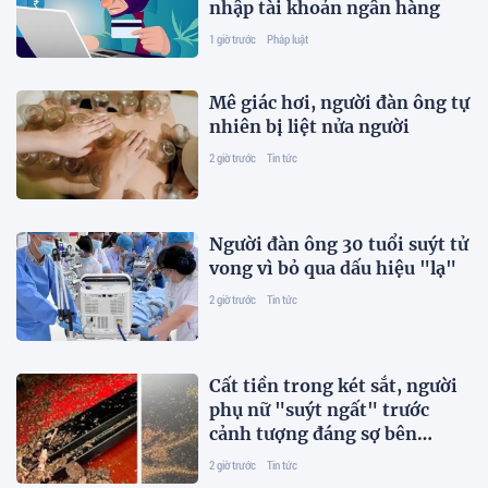
nhập tài khoản ngân hàng
1 giờ trước
Pháp luật
Mê giác hơi, người đàn ông tự
nhiên bị liệt nửa người
2 giờ trước
Tin tức
Người đàn ông 30 tuổi suýt tử
vong vì bỏ qua dấu hiệu "lạ"
2 giờ trước
Tin tức
Cất tiền trong két sắt, người
phụ nữ "suýt ngất" trước
cảnh tượng đáng sợ bên
trong
2 giờ trước
Tin tức