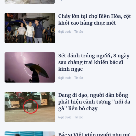
Cháy lớn tại chợ Biên Hòa, cột
khói cao hàng chục mét
6 giờ trước
Tin tức
Sét đánh trúng người, 8 ngày
sau chàng trai khiến bác sĩ
kinh ngạc
6 giờ trước
Tin tức
Đang đi dạo, người dân bỗng
phát hiện cảnh tượng "nổi da
gà" liền bỏ chạy
6 giờ trước
Tin tức
Bác sĩ Việt giúp người phụ nữ