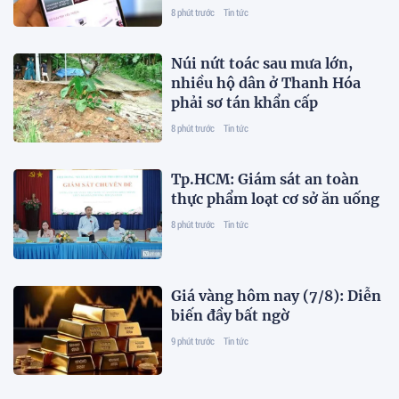
8 phút trước
Tin tức
Núi nứt toác sau mưa lớn,
nhiều hộ dân ở Thanh Hóa
phải sơ tán khẩn cấp
8 phút trước
Tin tức
Tp.HCM: Giám sát an toàn
thực phẩm loạt cơ sở ăn uống
8 phút trước
Tin tức
Giá vàng hôm nay (7/8): Diễn
biến đầy bất ngờ
9 phút trước
Tin tức