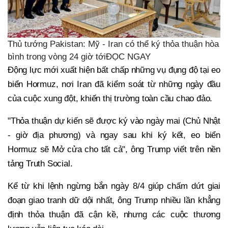
Thủ tướng Pakistan: Mỹ - Iran có thể ký thỏa thuận hòa
bình trong vòng 24 giờ tớiĐỌC NGAY
Động lực mới xuất hiện bất chấp những vụ đụng độ tại eo
biển Hormuz, nơi Iran đã kiểm soát từ những ngày đầu
của cuộc xung đột, khiến thị trường toàn cầu chao đảo.
"Thỏa thuận dự kiến sẽ được ký vào ngày mai (Chủ Nhật
- giờ địa phương) và ngay sau khi ký kết, eo biển
Hormuz sẽ Mở cửa cho tất cả", ông Trump viết trên nền
tảng Truth Social.
Kể từ khi lệnh ngừng bắn ngày 8/4 giúp chấm dứt giai
đoạn giao tranh dữ dội nhất, ông Trump nhiều lần khẳng
định thỏa thuận đã cận kề, nhưng các cuộc thương