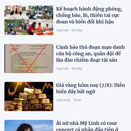
Kế hoạch hành động phòng,
chống bão, lũ, thiên tai cực
đoan và biến đổi khí hậu
3 giờ trước
Đời sống
Cảnh báo thủ đoạn mạo danh
cán bộ công an, quân đội để
lừa đảo chiếm đoạt tài sản
3 giờ trước
Đời sống
Giá vàng hôm nay (7/8): Diễn
biến đầy bất ngờ
9 phút trước
Tin tức
Ái nữ nhà Mỹ Linh có tour
concert cá nhân đầu tiên ở