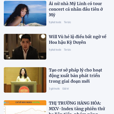
Ái nữ nhà Mỹ Linh có tour
concert cá nhân đầu tiên ở
Mỹ
9 phút trước
Tin tức
Will Vũ hé lộ điều bất ngờ về
Hoa hậu Kỳ Duyên
9 phút trước
Tin tức
Tạo cơ sở pháp lý cho hoạt
động xuất bản phát triển
trong giai đoạn mới
3 giờ trước
Giải trí
THỊ TRƯỜNG HÀNG HÓA:
MXV-Index tăng phiên thứ