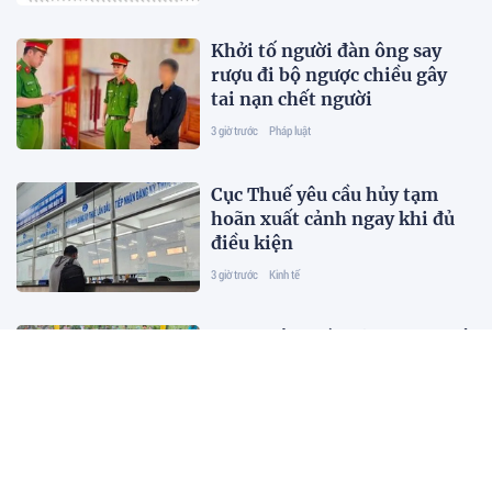
Khởi tố người đàn ông say
rượu đi bộ ngược chiều gây
tai nạn chết người
3 giờ trước
Pháp luật
Cục Thuế yêu cầu hủy tạm
hoãn xuất cảnh ngay khi đủ
điều kiện
3 giờ trước
Kinh tế
Khai quật, giám định 469 mộ
liệt sĩ chưa rõ danh tính tại
Nghĩa trang Mai Dịch
3 giờ trước
Pháp luật
Kế hoạch hành động phòng,