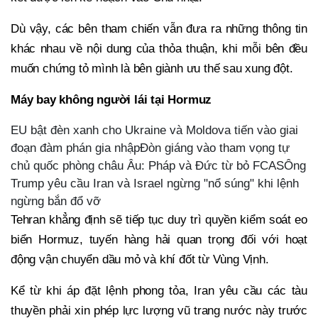
Dù vậy, các bên tham chiến vẫn đưa ra những thông tin
khác nhau về nội dung của thỏa thuận, khi mỗi bên đều
muốn chứng tỏ mình là bên giành ưu thế sau xung đột.
Máy bay không người lái tại Hormuz
EU bật đèn xanh cho Ukraine và Moldova tiến vào giai
đoạn đàm phán gia nhậpĐòn giáng vào tham vọng tự
chủ quốc phòng châu Âu: Pháp và Đức từ bỏ FCASÔng
Trump yêu cầu Iran và Israel ngừng "nổ súng" khi lệnh
ngừng bắn đổ vỡ
Tehran khẳng định sẽ tiếp tục duy trì quyền kiểm soát eo
biển Hormuz, tuyến hàng hải quan trọng đối với hoạt
động vận chuyển dầu mỏ và khí đốt từ Vùng Vịnh.
Kể từ khi áp đặt lệnh phong tỏa, Iran yêu cầu các tàu
thuyền phải xin phép lực lượng vũ trang nước này trước