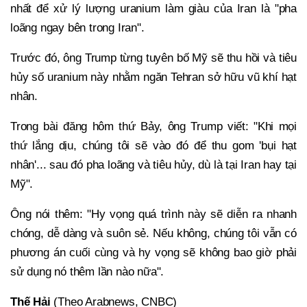
nhất để xử lý lượng uranium làm giàu của Iran là "pha
loãng ngay bên trong Iran".
Trước đó, ông Trump từng tuyên bố Mỹ sẽ thu hồi và tiêu
hủy số uranium này nhằm ngăn Tehran sở hữu vũ khí hạt
nhân.
Trong bài đăng hôm thứ Bảy, ông Trump viết: "Khi mọi
thứ lắng dịu, chúng tôi sẽ vào đó để thu gom 'bụi hạt
nhân'... sau đó pha loãng và tiêu hủy, dù là tại Iran hay tại
Mỹ".
Ông nói thêm: "Hy vọng quá trình này sẽ diễn ra nhanh
chóng, dễ dàng và suôn sẻ. Nếu không, chúng tôi vẫn có
phương án cuối cùng và hy vọng sẽ không bao giờ phải
sử dụng nó thêm lần nào nữa".
Thế Hải
(Theo Arabnews, CNBC)