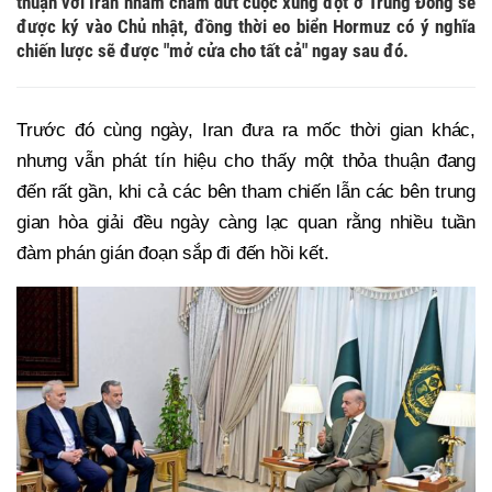
thuận với Iran nhằm chấm dứt cuộc xung đột ở Trung Đông sẽ
được ký vào Chủ nhật, đồng thời eo biển Hormuz có ý nghĩa
chiến lược sẽ được "mở cửa cho tất cả" ngay sau đó.
Trước đó cùng ngày, Iran đưa ra mốc thời gian khác,
nhưng vẫn phát tín hiệu cho thấy một thỏa thuận đang
đến rất gần, khi cả các bên tham chiến lẫn các bên trung
gian hòa giải đều ngày càng lạc quan rằng nhiều tuần
đàm phán gián đoạn sắp đi đến hồi kết.