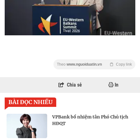
Theo
www.nguoiduatin.vn
Copy link
Chia sẻ
In
BÀI ĐỌC NHIỀU
VPBank bổ nhiệm tân Phó Chủ tịch
HĐQT