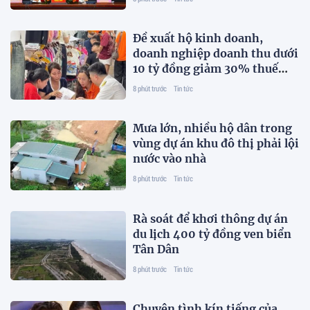
Đề xuất hộ kinh doanh,
doanh nghiệp doanh thu dưới
10 tỷ đồng giảm 30% thuế
thu nhập
8 phút trước
Tin tức
Mưa lớn, nhiều hộ dân trong
vùng dự án khu đô thị phải lội
nước vào nhà
8 phút trước
Tin tức
Rà soát để khơi thông dự án
du lịch 400 tỷ đồng ven biển
Tân Dân
8 phút trước
Tin tức
Chuyện tình kín tiếng của