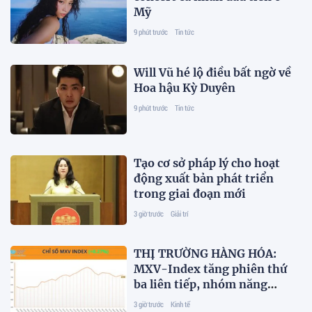
Mỹ
9 phút trước
Tin tức
Will Vũ hé lộ điều bất ngờ về
Hoa hậu Kỳ Duyên
9 phút trước
Tin tức
Tạo cơ sở pháp lý cho hoạt
động xuất bản phát triển
trong giai đoạn mới
3 giờ trước
Giải trí
THỊ TRƯỜNG HÀNG HÓA:
MXV-Index tăng phiên thứ
ba liên tiếp, nhóm năng
lượng ‘kéo’ thị trường
3 giờ trước
Kinh tế