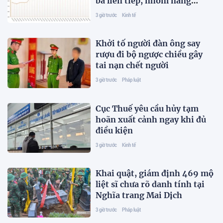
ba liên tiếp, nhóm năng
lượng ‘kéo’ thị trường
3 giờ trước
Kinh tế
Khởi tố người đàn ông say
rượu đi bộ ngược chiều gây
tai nạn chết người
3 giờ trước
Pháp luật
Cục Thuế yêu cầu hủy tạm
hoãn xuất cảnh ngay khi đủ
điều kiện
3 giờ trước
Kinh tế
Khai quật, giám định 469 mộ
liệt sĩ chưa rõ danh tính tại
Nghĩa trang Mai Dịch
3 giờ trước
Pháp luật