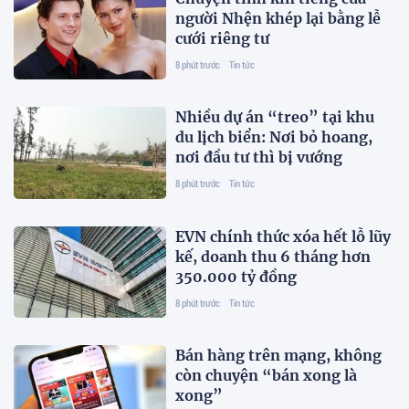
người Nhện khép lại bằng lễ
cưới riêng tư
8 phút trước
Tin tức
Nhiều dự án “treo” tại khu
du lịch biển: Nơi bỏ hoang,
nơi đầu tư thì bị vướng
8 phút trước
Tin tức
EVN chính thức xóa hết lỗ lũy
kế, doanh thu 6 tháng hơn
350.000 tỷ đồng
8 phút trước
Tin tức
Bán hàng trên mạng, không
còn chuyện “bán xong là
xong”