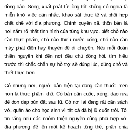
đồng bào. Song, xuất phát từ lòng tốt không có nghĩa là
miễn khỏi việc cân nhắc, khảo sát thực tế và phối hợp
chặt chẽ với địa phương. Chính quyền xã, thôn bản là
nơi nắm rõ nhất tình hình của từng khu vực, biết chỗ nào
cần thực phẩm, chỗ nào thiếu nước uống, chỗ nào cần
máy phát điện hay thuyền để di chuyển. Nếu mỗi đoàn
thiện nguyện khi đến nơi đều chủ động hỏi, tìm hiểu
trước thì chắc chắn sự hỗ trợ sẽ đúng lúc, đúng chỗ và
thiết thực hơn.
Có những nơi, người dân hiện tại đang cần thuốc men
hơn là thực phẩm khô. Có bản cần cuốc, xẻng, dao rựa
để dọn dẹp bùn đất sau lũ. Có nơi lại đang rất cần sách
vở, quần áo cho học sinh vì tất cả đã bị lũ cuốn trôi. Tôi
tin rằng nếu các nhóm thiện nguyện cùng phối hợp với
địa phương để lên một kế hoạch tổng thể, phân chia