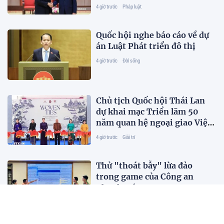
Lan
4 giờ trước
Pháp luật
Quốc hội nghe báo cáo về dự
án Luật Phát triển đô thị
4 giờ trước
Đời sống
Chủ tịch Quốc hội Thái Lan
dự khai mạc Triển lãm 50
năm quan hệ ngoại giao Việt
Nam-Thái Lan
4 giờ trước
Giải trí
Thử "thoát bẫy" lừa đảo
trong game của Công an
Thanh Hóa
4 giờ trước
Pháp luật