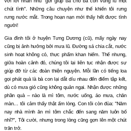
với lời nhắn nhủ "gửi giúp bà cho bà con vùng lũ một
chút tình". Những câu chuyện như thế khiến tôi rưng
rưng nước mắt. Trong hoạn nạn mới thấy hết được tình
người!
Gia đình tôi ở huyện Tưng Dương (cũ), mấy ngày nay
cũng bị ảnh hưởng bởi mưa lũ. Đường sá chia cắt, nước
sinh hoạt không có, thực phẩm khan hiếm. Thế nhưng,
giữa hoàn cảnh đó, chúng tôi lại liên tục nhận được sự
giúp đỡ từ các đoàn thiện nguyện. Mỗi lần có tiếng loa
gọi phát quà là bà con lại dắt díu nhau đến điểm tập kết,
dù có mưa gió cũng không quản ngại. Nhận được những
phần quà – nào là mì tôm, nước uống, áo mưa, chăn
màn… tôi cảm thấy thật ấm lòng. Con tôi còn đùa: "Năm
nay nhà mình ăn mì tôm chắc đến sang năm luôn bố
nhỉ?", Tôi cười, nhưng trong lòng cũng gợn lên một chút
trăn trở.