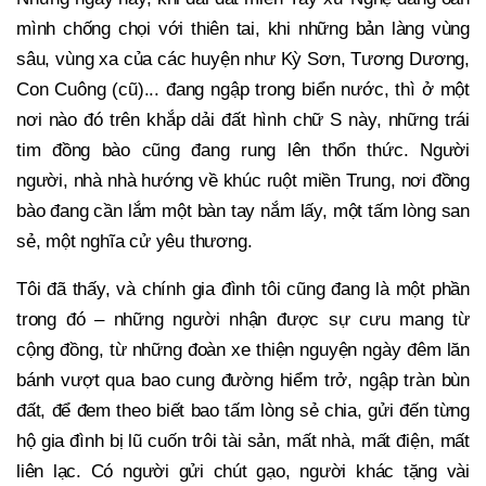
mình chống chọi với thiên tai, khi những bản làng vùng
sâu, vùng xa của các huyện như Kỳ Sơn, Tương Dương,
Con Cuông (cũ)... đang ngập trong biển nước, thì ở một
nơi nào đó trên khắp dải đất hình chữ S này, những trái
tim đồng bào cũng đang rung lên thổn thức. Người
người, nhà nhà hướng về khúc ruột miền Trung, nơi đồng
bào đang cần lắm một bàn tay nắm lấy, một tấm lòng san
sẻ, một nghĩa cử yêu thương.
Tôi đã thấy, và chính gia đình tôi cũng đang là một phần
trong đó – những người nhận được sự cưu mang từ
cộng đồng, từ những đoàn xe thiện nguyện ngày đêm lăn
bánh vượt qua bao cung đường hiểm trở, ngập tràn bùn
đất, để đem theo biết bao tấm lòng sẻ chia, gửi đến từng
hộ gia đình bị lũ cuốn trôi tài sản, mất nhà, mất điện, mất
liên lạc. Có người gửi chút gạo, người khác tặng vài