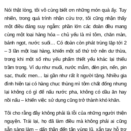
Nói thật lòng, tôi vô cùng biết ơn những món quà ấy. Tuy
nhiên, trong quá trình nhận cứu trợ, tôi cũng nhận thấy
một điều đáng suy ngẫm: phần lớn các đoàn đều mang
cùng một loại hàng hóa – chủ yếu là mì tôm, chăn màn,
bánh ngọt, nước suối… Có đoàn còn phát trùng lặp tới 2
– 3 lần một loại hàng, khiến một số thứ trở nên dư thừa,
trong khi một số nhu yếu phẩm thiết yếu khác lại thiếu
trầm trọng. Ví dụ như muối, nước mắm, đèn pin, nến, pin
sạc, thuốc men… lại gần như rất ít người tặng. Nhiều gia
đình hiện tại có hàng chục thùng mì tôm chất đống nhưng
lại không có gì để nấu nước pha, không có dầu ăn hay
nồi nấu – khiến việc sử dụng cũng trở thành khó khăn.
Tôi cho rằng đây không phải là lỗi của những người thiện
nguyện. Trái lại, họ đã làm điều mà không phải ai cũng
sẵn sàng làm – dấn thân đến tận vùng lũ, xắn tay hỗ trợ