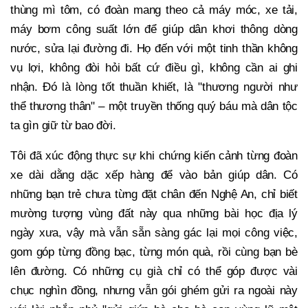
thùng mì tôm, có đoàn mang theo cả máy móc, xe tải,
máy bơm công suất lớn để giúp dân khơi thông dòng
nước, sửa lại đường đi. Họ đến với một tinh thần không
vụ lợi, không đòi hỏi bất cứ điều gì, không cần ai ghi
nhận. Đó là lòng tốt thuần khiết, là "thương người như
thể thương thân" – một truyền thống quý báu mà dân tộc
ta gìn giữ từ bao đời.
Tôi đã xúc động thực sự khi chứng kiến cảnh từng đoàn
xe dài dằng dặc xếp hàng để vào bản giúp dân. Có
những bạn trẻ chưa từng đặt chân đến Nghệ An, chỉ biết
mường tượng vùng đất này qua những bài học địa lý
ngày xưa, vậy mà vẫn sẵn sàng gác lại mọi công việc,
gom góp từng đồng bạc, từng món quà, rồi cùng bạn bè
lên đường. Có những cụ già chỉ có thể góp được vài
chục nghìn đồng, nhưng vẫn gói ghém gửi ra ngoài này