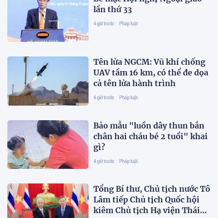
lần thứ 33
4 giờ trước
Pháp luật
Tên lửa NGCM: Vũ khí chống
UAV tầm 16 km, có thể đe dọa
cả tên lửa hành trình
4 giờ trước
Pháp luật
Bảo mẫu "luồn dây thun bắn
chân hai cháu bé 2 tuổi" khai
gì?
4 giờ trước
Pháp luật
Tổng Bí thư, Chủ tịch nước Tô
Lâm tiếp Chủ tịch Quốc hội
kiêm Chủ tịch Hạ viện Thái