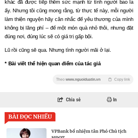
khác đã được tiếp thêm sức mạnh từ tình người bao la
ấy. Nhưng tôi cũng mong rằng, từ thực tế này, mỗi người
làm thiện nguyện hãy cân nhắc để yêu thương của mình
không bị lãng phí – để một món quà nhỏ thôi, nhưng đặt
đúng nơi, đúng lúc sẽ có giá trị gấp bội.
Lũ rồi cũng sẽ qua. Nhưng tình người mãi ở lại.
* Bài viết thể hiện quan điểm của tác giả
Theo
www.nguoiduatin.vn
Copy link
Chia sẻ
In
BÀI ĐỌC NHIỀU
VPBank bổ nhiệm tân Phó Chủ tịch
HĐQT