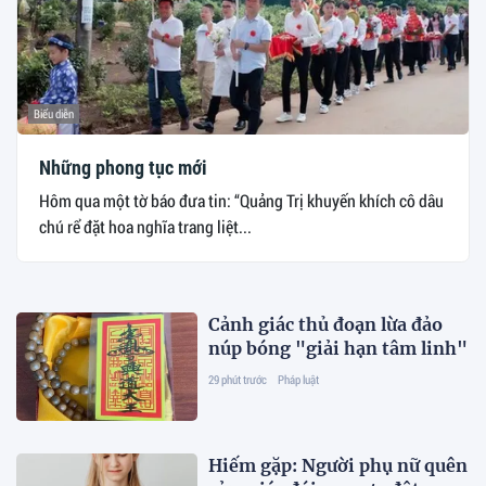
Biểu diễn
Những phong tục mới
Hôm qua một tờ báo đưa tin: “Quảng Trị khuyến khích cô dâu
chú rể đặt hoa nghĩa trang liệt...
Cảnh giác thủ đoạn lừa đảo
núp bóng "giải hạn tâm linh"
29 phút trước
Pháp luật
Hiếm gặp: Người phụ nữ quên