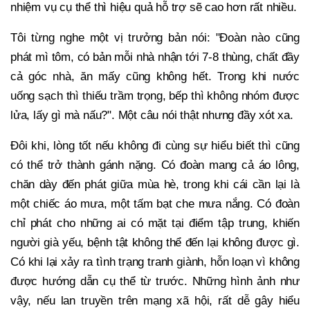
nhiệm vụ cụ thể thì hiệu quả hỗ trợ sẽ cao hơn rất nhiều.
Tôi từng nghe một vị trưởng bản nói: "Đoàn nào cũng
phát mì tôm, có bản mỗi nhà nhận tới 7-8 thùng, chất đầy
cả góc nhà, ăn mấy cũng không hết. Trong khi nước
uống sạch thì thiếu trầm trọng, bếp thì không nhóm được
lửa, lấy gì mà nấu?". Một câu nói thật nhưng đầy xót xa.
Đôi khi, lòng tốt nếu không đi cùng sự hiểu biết thì cũng
có thể trở thành gánh nặng. Có đoàn mang cả áo lông,
chăn dày đến phát giữa mùa hè, trong khi cái cần lại là
một chiếc áo mưa, một tấm bạt che mưa nắng. Có đoàn
chỉ phát cho những ai có mặt tại điểm tập trung, khiến
người già yếu, bệnh tật không thể đến lại không được gì.
Có khi lại xảy ra tình trạng tranh giành, hỗn loạn vì không
được hướng dẫn cụ thể từ trước. Những hình ảnh như
vậy, nếu lan truyền trên mạng xã hội, rất dễ gây hiểu