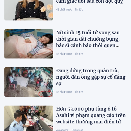
cảm giác đói sau cơn đột quỵ
48 phút trước
Tin tức
Nữ sinh 15 tuổi tử vong sau
thời gian dài chướng bụng,
bác sĩ cảnh báo thói quen
"cực độc"
48 phút trước
Tin tức
Đang đứng trong quán trà,
người đàn ông gặp sự cố đáng
sợ
48 phút trước
Tin tức
Hơn 53.000 phụ tùng ô tô
Asahi vi phạm quảng cáo trên
website thương mại điện tử
4 giờ trước
Pháp luật