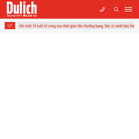
ữ sinh 15 tuổi tử vong sau thời gian dài chướng bụng, bác sĩ cảnh báo thói quen "cực độc"