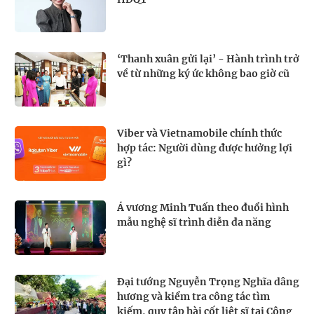
‘Thanh xuân gửi lại’ - Hành trình trở
về từ những ký ức không bao giờ cũ
Viber và Vietnamobile chính thức
hợp tác: Người dùng được hưởng lợi
gì?
Á vương Minh Tuấn theo đuổi hình
mẫu nghệ sĩ trình diễn đa năng
Đại tướng Nguyễn Trọng Nghĩa dâng
hương và kiểm tra công tác tìm
kiếm, quy tập hài cốt liệt sĩ tại Công