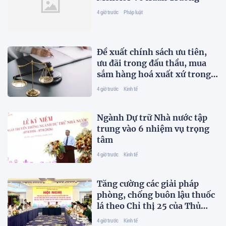
4 giờ trước
Pháp luật
Đề xuất chính sách ưu tiên,
ưu đãi trong đấu thầu, mua
sắm hàng hoá xuất xứ trong
nước
4 giờ trước
Kinh tế
Ngành Dự trữ Nhà nước tập
trung vào 6 nhiệm vụ trọng
tâm
4 giờ trước
Kinh tế
Tăng cường các giải pháp
phòng, chống buôn lậu thuốc
lá theo Chỉ thị 25 của Thủ
tướng Chính phủ
4 giờ trước
Kinh tế