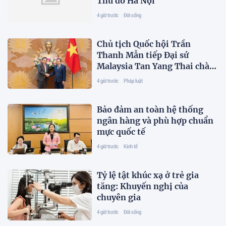
Thủ đô Hà Nội
4 giờ trước
Đời sống
Chủ tịch Quốc hội Trần
Thanh Mẫn tiếp Đại sứ
Malaysia Tan Yang Thai chào
từ biệt
4 giờ trước
Pháp luật
Bảo đảm an toàn hệ thống
ngân hàng và phù hợp chuẩn
mực quốc tế
4 giờ trước
Kinh tế
Tỷ lệ tật khúc xạ ở trẻ gia
tăng: Khuyến nghị của
chuyên gia
4 giờ trước
Đời sống