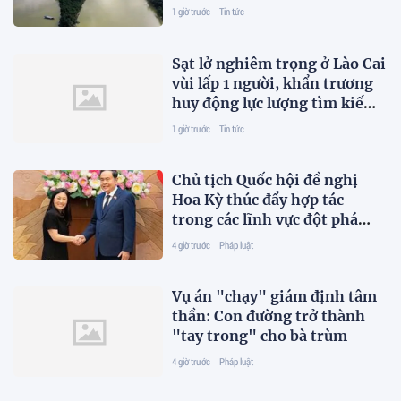
biệt?
1 giờ trước
Tin tức
Sạt lở nghiêm trọng ở Lào Cai
vùi lấp 1 người, khẩn trương
huy động lực lượng tìm kiếm
nạn nhân
1 giờ trước
Tin tức
Chủ tịch Quốc hội đề nghị
Hoa Kỳ thúc đẩy hợp tác
trong các lĩnh vực đột phá
mới
4 giờ trước
Pháp luật
Vụ án "chạy" giám định tâm
thần: Con đường trở thành
"tay trong" cho bà trùm
4 giờ trước
Pháp luật