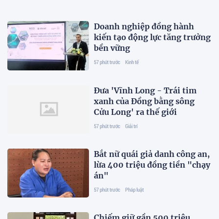
Doanh nghiệp đồng hành
kiến tạo động lực tăng trưởng
bền vững
57 phút trước
Kinh tế
Đưa 'Vĩnh Long - Trái tim
xanh của Đồng bằng sông
Cửu Long' ra thế giới
57 phút trước
Giải trí
Bắt nữ quái giả danh công an,
lừa 400 triệu đồng tiền "chạy
án"
57 phút trước
Pháp luật
Chiếm giữ gần 500 triệu