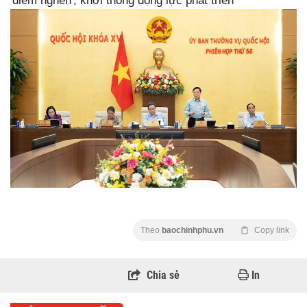
'điểm nghẽn', khơi thông động lực phát triển
Theo
baochinhphu.vn
Copy link
Chia sẻ
In