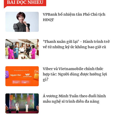
BÀI ĐỌC NHIỀU
VPBank bổ nhiệm tân Phó Chủ tịch
HĐQT
‘Thanh xuân gửi lại’ - Hành trình trở
về từ những ký ức không bao giờ cũ
Viber và Vietnamobile chính thức
hợp tác: Người dùng được hưởng lợi
gì?
Á vương Minh Tuấn theo đuổi hình
mẫu nghệ sĩ trình diễn đa năng