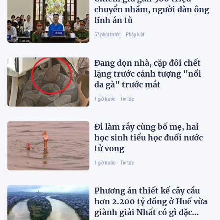
chuyển nhầm, người đàn ông
lĩnh án tù
57 phút trước
Pháp luật
Đang dọn nhà, cặp đôi chết
lặng trước cảnh tượng "nổi
da gà" trước mắt
1 giờ trước
Tin tức
Đi làm rẫy cùng bố mẹ, hai
học sinh tiểu học đuối nước
tử vong
1 giờ trước
Tin tức
Phương án thiết kế cây cầu
hơn 2.200 tỷ đồng ở Huế vừa
giành giải Nhất có gì đặc