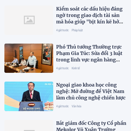
Kiểm soát các dấu hiệu đáng
ngờ trong giao dịch tài sản
mã hóa giúp "bịt kín kẽ hở
pháp lý"
4 giờ trước
Pháp luật
Phó Thủ tướng Thường trực
Phạm Gia Túc: Sửa đổi 3 luật
trong lĩnh vực ngân hàng
nhằm hoàn thiện thể chế,
4 giờ trước
Kinh tế
khắc phục khoảng trống pháp
lý
Ngoại giao khoa học công
nghệ: Mở đường để Việt Nam
làm chủ công nghệ chiến lược
4 giờ trước
Văn hóa
Bắt giám đốc Công ty Cổ phần
Mekolor Võ Xuân Trường