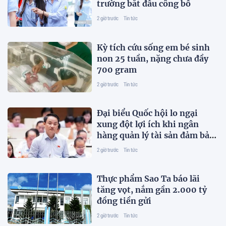
trường bắt đầu công bố
2 giờ trước
Tin tức
Kỳ tích cứu sống em bé sinh
non 25 tuần, nặng chưa đầy
700 gram
2 giờ trước
Tin tức
Đại biểu Quốc hội lo ngại
xung đột lợi ích khi ngân
hàng quản lý tài sản đảm bảo
trái phiếu
2 giờ trước
Tin tức
Thực phẩm Sao Ta báo lãi
tăng vọt, nắm gần 2.000 tỷ
đồng tiền gửi
2 giờ trước
Tin tức