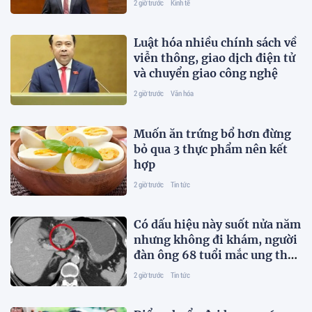
2 giờ trước
Kinh tế
Luật hóa nhiều chính sách về
viễn thông, giao dịch điện tử
và chuyển giao công nghệ
2 giờ trước
Văn hóa
Muốn ăn trứng bổ hơn đừng
bỏ qua 3 thực phẩm nên kết
hợp
2 giờ trước
Tin tức
Có dấu hiệu này suốt nửa năm
nhưng không đi khám, người
đàn ông 68 tuổi mắc ung thư
giai đoạn 3
2 giờ trước
Tin tức