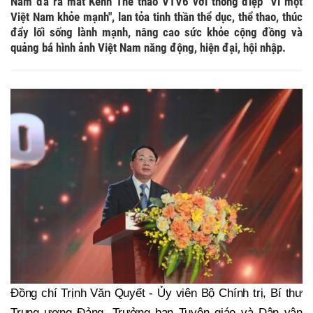
Nam đã ra mắt Kênh Thể thao VTV6 với thông điệp "Vì một
Việt Nam khỏe mạnh", lan tỏa tinh thần thể dục, thể thao, thúc
đẩy lối sống lành mạnh, nâng cao sức khỏe cộng đồng và
quảng bá hình ảnh Việt Nam năng động, hiện đại, hội nhập.
Đồng chí Trịnh Văn Quyết - Ủy viên Bộ Chính trị, Bí thư
Trung ương Đảng, Trưởng ban Tuyên giáo và Dân vận