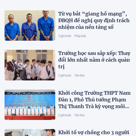
Từ vụ bắt “giang hồ mạng”,
ĐBQH đề nghị quy định trách
nhiệm của nền tảng số
2 giờ trước
Pháp luật
Trường học sau sắp xếp: Thay
đổi lớn nhất nằm ở cách quản
trị
2 giờ trước
Văn hóa
Khởi công Trường THPT Nam
Đàn 1, Phó Thủ tướng Phạm
Thị Thanh Trà kỳ vọng môi
trường giáo dục chất lượng
2 giờ trước
Văn hóa
cao, nhân văn
Khởi tố vợ chồng cho 3 người