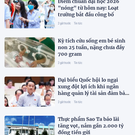
Điểm chuẩn đại học 2026
"nóng" từ hôm nay: Loạt
trường bắt đầu công bố
2 giờ trước
Tin tức
Kỳ tích cứu sống em bé sinh
non 25 tuần, nặng chưa đầy
700 gram
2 giờ trước
Tin tức
Đại biểu Quốc hội lo ngại
xung đột lợi ích khi ngân
hàng quản lý tài sản đảm bảo
trái phiếu
2 giờ trước
Tin tức
Thực phẩm Sao Ta báo lãi
tăng vọt, nắm gần 2.000 tỷ
đồng tiền gửi