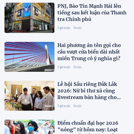
PNJ, Bảo Tín Mạnh Hải lên
tiếng sau kết luận của Thanh
tra Chính phủ
2 giờ trước
Tin tức
Hai phương án tên gọi cho
cầu vượt cửa biển dài nhất
miền Trung có ý nghĩa gì?
2 giờ trước
Tin tức
Lễ hội Sầu riêng Đắk Lắk
2026: Nữ bí thư xã cùng
livestream bán hàng cho
người dân, doanh nghiệp
2 giờ trước
Tin tức
Điểm chuẩn đại học 2026
"nóng" từ hôm nay: Loạt