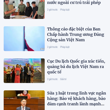
nước ngoài cư trú trái phép
2 giờ trước
Pháp luật
Thông cáo đặc biệt của Ban
Chấp hành Trung ương Đảng
Cộng sản Việt Nam
2 giờ trước
Pháp luật
Cục Du lịch Quốc gia xúc tiến,
quảng bá du lịch Việt Nam ra
quốc tế
2 giờ trước
Giải trí
Sửa 3 luật trong lĩnh vực ngân
hàng: Bảo vệ khách hàng, bảo
đảm cạnh tranh lành mạnh
trên thị trường tài chính