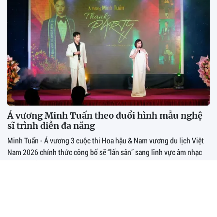
Á vương Minh Tuấn theo đuổi hình mẫu nghệ
sĩ trình diễn đa năng
Minh Tuấn - Á vương 3 cuộc thi Hoa hậu & Nam vương du lịch Việt
Nam 2026 chính thức công bố sẽ “lấn sân” sang lĩnh vực âm nhạc
trong buổi gặp gỡ truyền thông sau thời gian đăng quang.
Nghiên cứu kỹ lưỡng phương án chuyển giao quản
lý Khu Liên hợp thể thao quốc gia Mỹ Đình