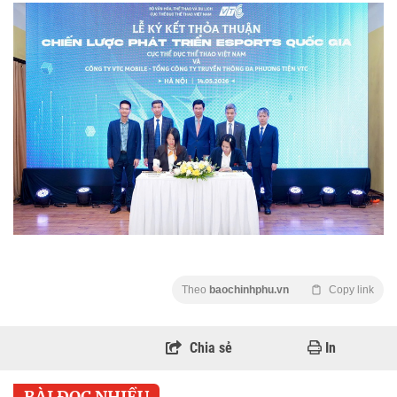
Theo
baochinhphu.vn
Copy link
Chia sẻ
In
BÀI ĐỌC NHIỀU