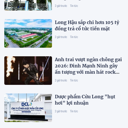
2 giờ trước
Tin tức
Long Hậu sắp chi hơn 105 tỷ
đồng trả cổ tức tiền mặt
2 giờ trước
Tin tức
Anh trai vượt ngàn chông gai
2026: Đinh Mạnh Ninh gây
ấn tượng với màn hát rock
"cứu" đồng đội
2 giờ trước
Tin tức
Dược phẩm Cửu Long "hụt
hơi" lợi nhuận
2 giờ trước
Tin tức