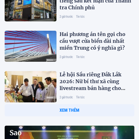
tiếng sau kết luận của Thanh
tra Chính phủ
2 giờ trước
Tin tức
Hai phương án tên gọi cho
cầu vượt cửa biển dài nhất
miền Trung có ý nghĩa gì?
2 giờ trước
Tin tức
Lễ hội Sầu riêng Đắk Lắk
2026: Nữ bí thư xã cùng
livestream bán hàng cho
người dân, doanh nghiệp
2 giờ trước
Tin tức
XEM THÊM
Sao