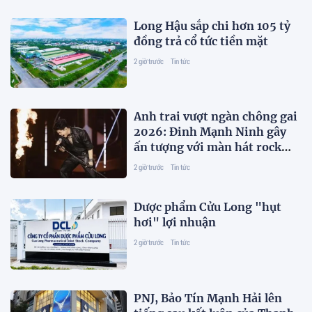
Long Hậu sắp chi hơn 105 tỷ
đồng trả cổ tức tiền mặt
2 giờ trước
Tin tức
Anh trai vượt ngàn chông gai
2026: Đinh Mạnh Ninh gây
ấn tượng với màn hát rock
"cứu" đồng đội
2 giờ trước
Tin tức
Dược phẩm Cửu Long "hụt
hơi" lợi nhuận
2 giờ trước
Tin tức
PNJ, Bảo Tín Mạnh Hải lên