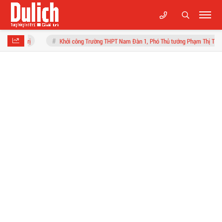
hởi công Trường THPT Nam Đàn 1, Phó Thủ tướng Phạm Thị Thanh Trà kỳ vọng môi trường