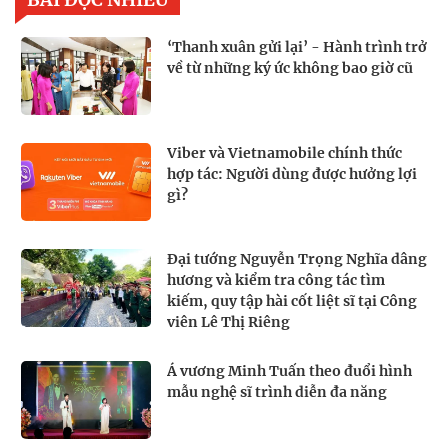
‘Thanh xuân gửi lại’ - Hành trình trở
về từ những ký ức không bao giờ cũ
Viber và Vietnamobile chính thức
hợp tác: Người dùng được hưởng lợi
gì?
Đại tướng Nguyễn Trọng Nghĩa dâng
hương và kiểm tra công tác tìm
kiếm, quy tập hài cốt liệt sĩ tại Công
viên Lê Thị Riêng
Á vương Minh Tuấn theo đuổi hình
mẫu nghệ sĩ trình diễn đa năng