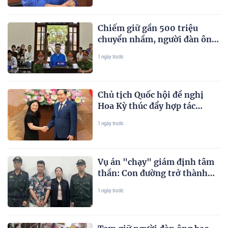
Chiếm giữ gần 500 triệu
chuyển nhầm, người đàn ông
lĩnh án tù
1 ngày trước
Chủ tịch Quốc hội đề nghị
Hoa Kỳ thúc đẩy hợp tác
trong các lĩnh vực đột phá
1 ngày trước
mới
Vụ án "chạy" giám định tâm
thần: Con đường trở thành
"tay trong" cho bà trùm
1 ngày trước