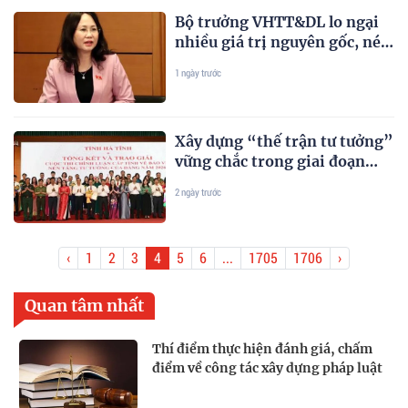
Bộ trưởng VHTT&DL lo ngại
nhiều giá trị nguyên gốc, nét
đặc sắc của nông thôn đang bị
1 ngày trước
"bê tông hóa"
Xây dựng “thế trận tư tưởng”
vững chắc trong giai đoạn
mới
2 ngày trước
‹
1
2
3
4
5
6
...
1705
1706
›
Quan tâm nhất
Thí điểm thực hiện đánh giá, chấm
điểm về công tác xây dựng pháp luật