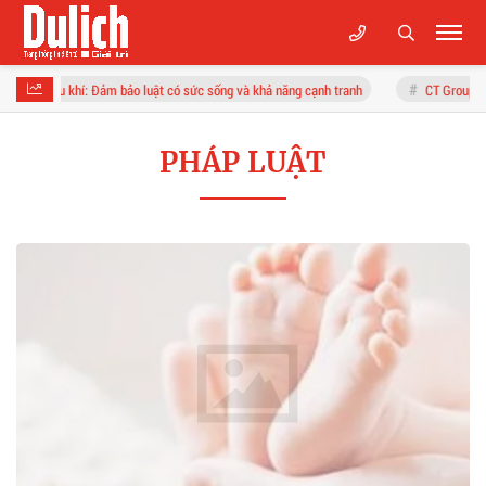
u khí: Đảm bảo luật có sức sống và khả năng cạnh tranh
CT Group cam kết đưa
PHÁP LUẬT