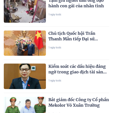
Tạm giữ người đàn ông bạo
hành con gái của nhân tình
1 ngày trước
Chủ tịch Quốc hội Trần
Thanh Mẫn tiếp Đại sứ
Malaysia Tan Yang Thai chào
1 ngày trước
từ biệt
Kiểm soát các dấu hiệu đáng
ngờ trong giao dịch tài sản
mã hóa giúp "bịt kín kẽ hở
1 ngày trước
pháp lý"
Bắt giám đốc Công ty Cổ phần
Mekolor Võ Xuân Trường