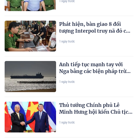
1 ngày trước
Phát hiện, bàn giao 8 đối
tượng Interpol truy nã đỏ cho
Hàn Quốc trong vụ lừa đảo
1 ngày trước
327 tỷ đồng
Anh tiếp tục mạnh tay với
Nga bằng các biện pháp trừng
phạt mới cứng rắn
1 ngày trước
Thủ tướng Chính phủ Lê
Minh Hưng hội kiến Chủ tịch
Quốc hội Thái Lan
1 ngày trước